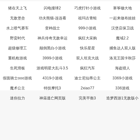
猪在天上飞
闪电撞球2
巧虎打针小游戏
寒筝锄大地
无敌堡垒
功夫熊猫-连连看
祖玛古青蛙
一起来做布娃娃
水上喷气赛车
变种战士
999小游戏
汉堡店保卫战
野蛮时代
神兵传奇无敌幸运
疯狂大采购
魔域2.2
版4399
超级修理工
颠倒黑白小游戏
快乐星星
捕鱼达人双人版
重机枪游戏
3999小游戏
双人坦克大战
洛克王国卡秋莎
生死滑板
游戏明星大乱斗3.5
疯狂汽车
海盗猎人
假面骑士ooo游戏
4319小游戏
迪士尼仙蒂公主
3369小游戏
魔术公主
特技摩托3
2xiao77
336游戏
迷你拉力
神庙逃亡网页版
完美平衡3
造梦西游1无敌版小
游戏