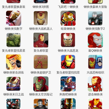
主
复仇者联盟换新装
钢铁侠3拼图
飞跃吧！钢铁侠
钢铁侠森林大冒险
钢铁侠找数字
钢铁侠大战机器人
组装钢铁侠
钢铁侠找数字2
复仇者联盟找星星
复仇者联盟
钢铁侠大战恶龙
最Q钢铁侠
钢铁侠射击训练
钢铁侠超级护卫
复仇者联盟找找茬
大战恐怖组织
钢铁侠末日之战
钢铁侠太空历险记
奔跑吧钢铁侠
进击钢铁侠