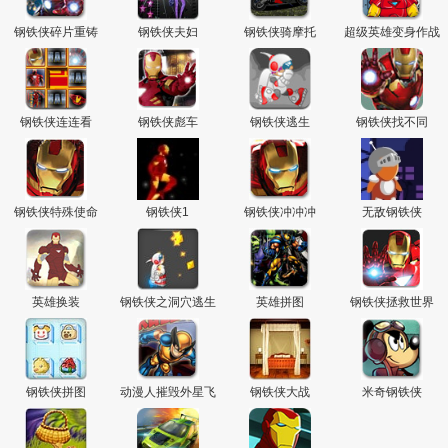
钢铁侠碎片重铸
钢铁侠夫妇
钢铁侠骑摩托
超级英雄变身作战
钢铁侠连连看
钢铁侠彪车
钢铁侠逃生
钢铁侠找不同
钢铁侠特殊使命
钢铁侠1
钢铁侠冲冲冲
无敌钢铁侠
英雄换装
钢铁侠之洞穴逃生
英雄拼图
钢铁侠拯救世界
钢铁侠拼图
动漫人摧毁外星飞
钢铁侠大战
米奇钢铁侠
碟