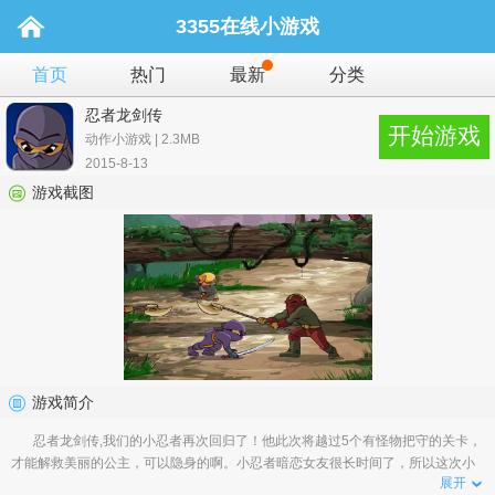
3355在线小游戏
首页
热门
最新
分类
忍者龙剑传
开始游戏
动作小游戏 | 2.3MB
2015-8-13
游戏截图
游戏简介
忍者龙剑传,我们的小忍者再次回归了！他此次将越过5个有怪物把守的关卡，
才能解救美丽的公主，可以隐身的啊。小忍者暗恋女友很长时间了，所以这次小
展开
忍者为了爱，一定...