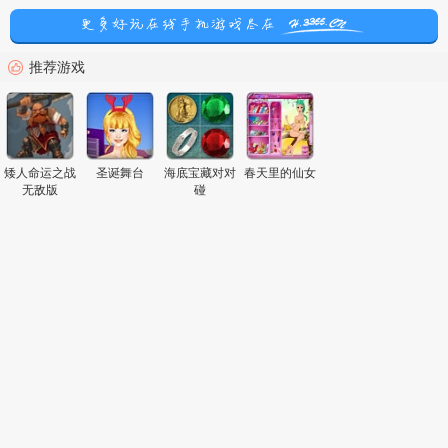
推荐游戏
矮人命运之战
圣诞舞台
海底宝藏对对
春天里的仙女
无敌版
碰