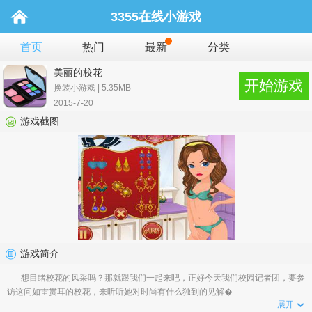
3355在线小游戏
首页
热门
最新
分类
美丽的校花
开始游戏
换装小游戏 | 5.35MB
2015-7-20
游戏截图
游戏简介
想目睹校花的风采吗？那就跟我们一起来吧，正好今天我们校园记者团，要参
访这问如雷贯耳的校花，来听听她对时尚有什么独到的见解�
展开