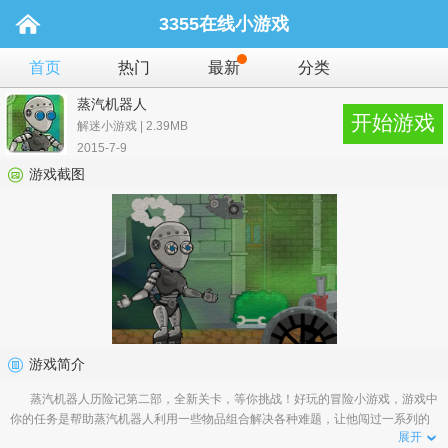
3355在线小游戏
首页
热门
最新
分类
蒸汽机器人
开始游戏
解迷小游戏 | 2.39MB
2015-7-9
游戏截图
游戏简介
蒸汽机器人历险记第二部，全新关卡，等你挑战！好玩的冒险小游戏，游戏中
你的任务是帮助蒸汽机器人利用一些物品组合解决各种难题，让他闯过一系列的
展开
难关，快来试试吧！