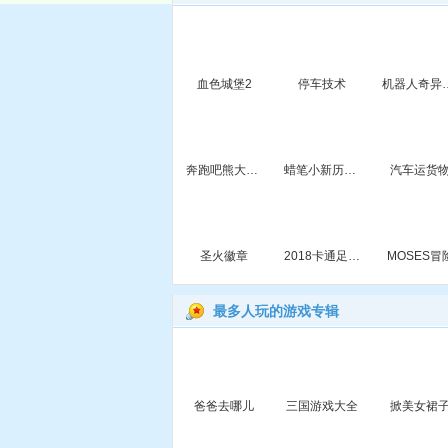
血色城堡2
停车技术
机器人
奔跑吧熊大熊二
蜡笔小新历险记
汽车运货
圣火徽章
2018卡通足球赛
MOSES冒
最多人玩的游戏专辑
爸爸去哪儿
三国游戏大全
掀美女裙