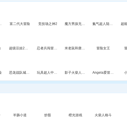
lr
up
奇异冒险
富二代大冒险
竞技场之神2
魔方男孩无敌版
氮气超人陆地版
超
space
物
超级豆娃2无敌版
忍者兵闯冒险岛
米老鼠和唐老鸭大冒险
冒险女王
险
恐龙战队城堡冒险
玩具超人中文关卡全开版
影子火柴人大闯关
Angela爱冒险2
子
羊肠小道
炒股
橙光游戏
火柴人格斗