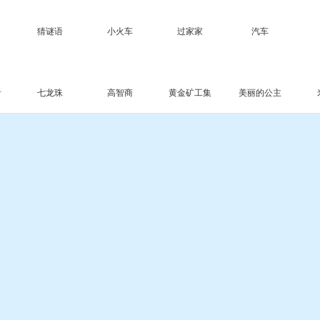
猜谜语
小火车
过家家
汽车
看
七龙珠
高智商
黄金矿工集
美丽的公主