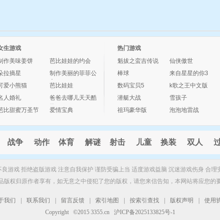
女生游戏
热门游戏
制作美味姜饼
芭比娃娃的约会
魁拔之蛮吉传说
仙侠傲世
朵拉摘星
制作美丽的菲菲公
棒球
来自星星的你3
主
可爱小熊猫
芭比娃娃
数码宝贝5
k歌之王中文版
名人婚礼
爸爸去哪儿天天酷
潜艇大战
雪孩子
跑
芭比甜蜜万圣节
爱情宝典
祖玛豪华版
泡泡地雷战
战争
动作
体育
解谜
射击
儿童
换装
双人
制不良游戏 拒绝盗版游戏 注意自我保护 谨防受骗上当 适度游戏益脑 沉迷游戏伤身 合理
品版权归原作者享有，如无意之中侵犯了您的版权，请您来信告知，本网站将应您的
于我们
|
联系我们
|
留言反馈
|
索引地图
|
按索引查找
|
版权声明
|
使用
Copyright ©2015 3355.cn 沪ICP备2025133825号-1