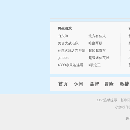
男生游戏
白头吟
北方有佳人
美食大战老鼠
暗翻军棋
穿越火线之精英部
超级越野车
队
gtabbs
超级迷你英雄
4399水果连连看
k歌之王
首页
休闲
益智
冒险
敏捷
3355温馨提示：抵
小游戏作
关