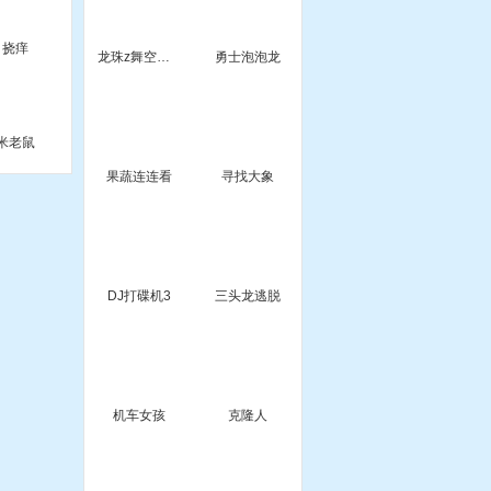
挠痒
龙珠z舞空斗剧
勇士泡泡龙
米老鼠
果蔬连连看
寻找大象
DJ打碟机3
三头龙逃脱
机车女孩
克隆人