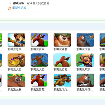
游戏目标：
帮助熊大完成冒险。
最新小游戏
如何开始：
游戏加载完后点击两次【开始游戏】即可。
摩托大冒险
熊出没悬崖大冒险
熊出没冒险之旅2.0
熊出没森林大冒险
熊出没大冒险4
底冒险2
熊出没大冒险3无敌版
熊出没大冒险2无敌版
熊出没冒险之旅
熊出没坑爹冒险
滩探险记2
熊出没丛林大冒险
熊出没冒险之旅2
熊出没飞飞冒险
熊出没海底冒险无敌版