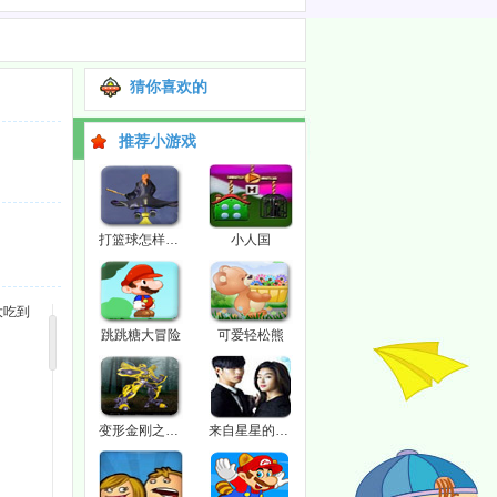
猜你喜欢的
推荐小游戏
打篮球怎样练习左手运球
小人国
大吃到
跳跳糖大冒险
可爱轻松熊
变形金刚之大战威震天
来自星星的你3