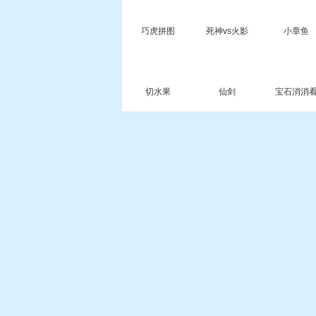
巧虎拼图
死神vs火影
小章鱼
切水果
仙剑
宝石消消