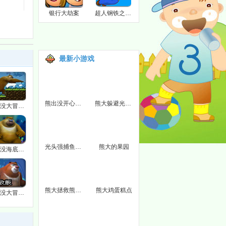
银行大劫案
超人钢铁之躯飞行
最新小游戏
熊出没开心连连看
熊大躲避光头强
熊出没大冒险2
光头强捕鱼达人
熊大的果园
熊出没海底冒险
熊大拯救熊二2
熊大鸡蛋糕点
熊出没大冒险4无敌版