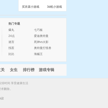
买衣裳小游戏
3d机小游戏
热门专题
爆丸
七巧板
24点
爱迪奥特曼
迷宫
死神vs火影
找茬
奥特曼打怪兽
比比
海贼王
过关
女生
排行榜
游戏专辑
安排时间 享受健康生活
要求删除。
协议