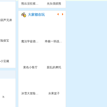
熊出没狂摇汽水
光头强抓熊
大家都在玩
能葫芦兄弟
冒险探宝
魔法学徒德克斯
终极一班战力测验
小小宝藏
黄色小客厅
脏乱的摩托
冰雪大冒险泡泡龙
水果篮子
h