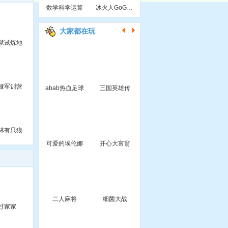
数学科学运算
冰火人GoGo无敌版
大家都在玩
狱试炼地
娅军训营
abab热血足球
三国英雄传
林有只狼
可爱的埃伦娜
开心大富翁
二人麻将
细菌大战
过家家