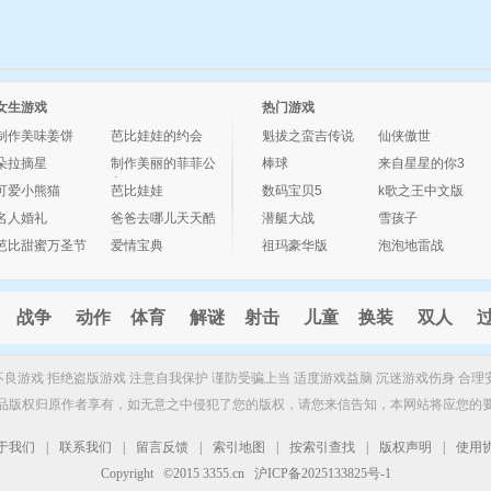
女生游戏
热门游戏
制作美味姜饼
芭比娃娃的约会
魁拔之蛮吉传说
仙侠傲世
朵拉摘星
制作美丽的菲菲公
棒球
来自星星的你3
主
可爱小熊猫
芭比娃娃
数码宝贝5
k歌之王中文版
名人婚礼
爸爸去哪儿天天酷
潜艇大战
雪孩子
跑
芭比甜蜜万圣节
爱情宝典
祖玛豪华版
泡泡地雷战
战争
动作
体育
解谜
射击
儿童
换装
双人
制不良游戏 拒绝盗版游戏 注意自我保护 谨防受骗上当 适度游戏益脑 沉迷游戏伤身 合理
品版权归原作者享有，如无意之中侵犯了您的版权，请您来信告知，本网站将应您的
于我们
|
联系我们
|
留言反馈
|
索引地图
|
按索引查找
|
版权声明
|
使用
Copyright ©2015 3355.cn 沪ICP备2025133825号-1