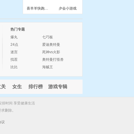
喜羊羊快跑小游戏2
夕会小游戏
热门专题
爆丸
七巧板
24点
爱迪奥特曼
迷宫
死神vs火影
找茬
奥特曼打怪兽
比比
海贼王
过关
女生
排行榜
游戏专辑
安排时间 享受健康生活
要求删除。
协议