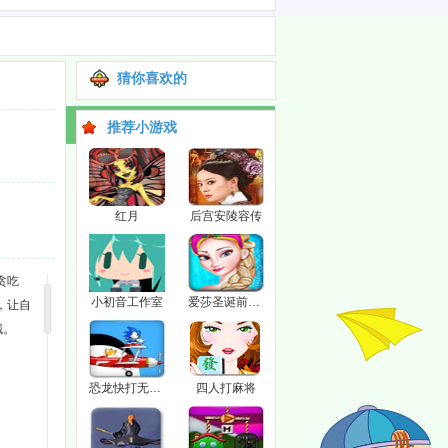
猜你喜欢的
推荐小游戏
红月
后宫安陵容传
贪吃
小初音工作室
爱莎圣诞前的准备
，让自
哦。
恐龙快打无敌版
四人打麻将