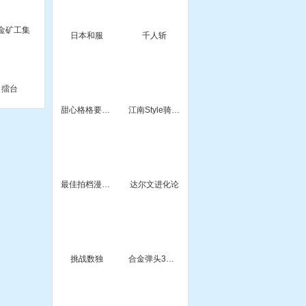
金矿工集
日本和服
千人斩
擂台
甜心格格要约会
江南Style骑马舞
最佳拍档漫画风
达尔文进化论
挑战数独
合金弹头3无敌版