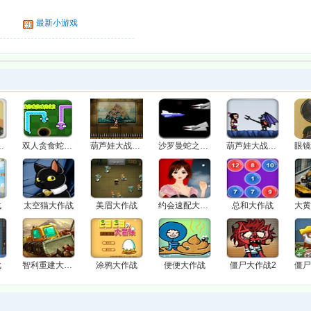
最新小游戏
大战坦克兵团
双人贪食蛇大战
葫芦娃大战蛇蝎2
沙罗曼蛇之大战厨房食材
葫芦娃大战蛇蝎
战
太空猫大作战
美眉大作战
约会速配大作战
总和大作战
战
智利重建大作战
涂鸦大作战
便便大作战
僵尸大作战2