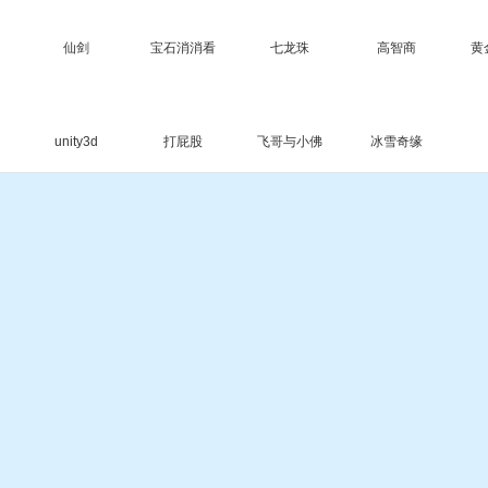
仙剑
宝石消消看
七龙珠
高智商
黄
unity3d
打屁股
飞哥与小佛
冰雪奇缘