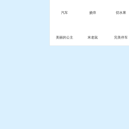
汽车
挠痒
切水果
美丽的公主
米老鼠
完美停车