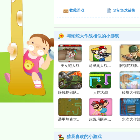
收藏游戏
复制游戏链接
与蛇蛇大作战相似的小游戏
美女蛇大战
马里奥大战蛇精
眼镜蛇战队
眼镜蛇部队大战坦克兵团2
人蛇大战
砖块大作
装甲坦克大作战
超级玛丽冰激凌大作战
水滴大作
猜我喜欢的小游戏