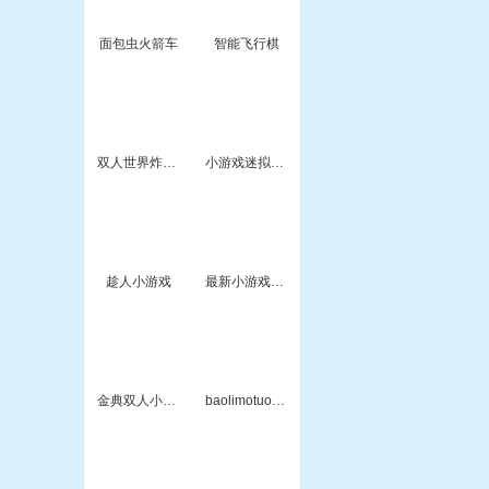
面包虫火箭车
智能飞行棋
双人世界炸弹小游戏
小游戏迷拟动物世界
趁人小游戏
最新小游戏基地3kk
金典双人小游戏
baolimotuo小游戏