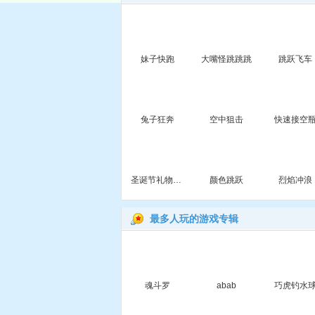
妹子快跑
大嘴怪跳跳跳
跳跃飞车
兔子狂奔
空中狙击
快速接空
圣诞节礼物大收集
颜色跳跃
烈焰冲浪
最多人玩的游戏专辑
魂斗罗
abab
巧虎钓水