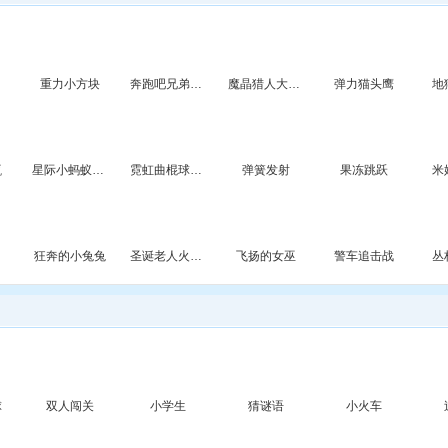
重力小方块
奔跑吧兄弟撕名牌2
魔晶猎人大跑酷
弹力猫头鹰
地
瓶
星际小蚂蚁吃水果
霓虹曲棍球对决
弹簧发射
果冻跳跃
米
狂奔的小兔兔
圣诞老人火箭送礼
飞扬的女巫
警车追击战
丛
球
双人闯关
小学生
猜谜语
小火车