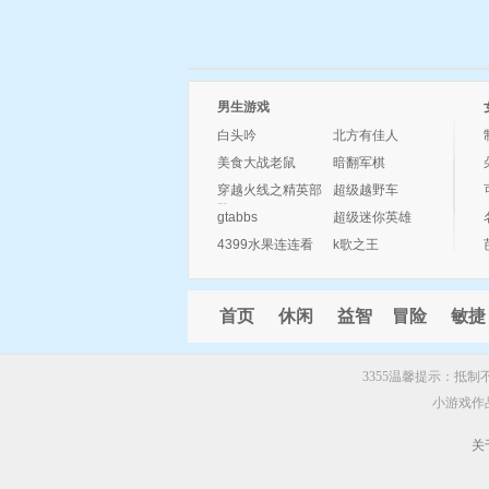
男生游戏
白头吟
北方有佳人
美食大战老鼠
暗翻军棋
穿越火线之精英部
超级越野车
队
gtabbs
超级迷你英雄
4399水果连连看
k歌之王
首页
休闲
益智
冒险
敏捷
3355温馨提示：抵
小游戏作
关