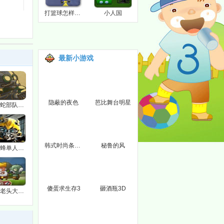
打篮球怎样练习左手运球
小人国
最新小游戏
隐蔽的夜色
芭比舞台明星
眼镜蛇部队大战坦克兵团
韩式时尚条纹服饰
秘鲁的风
大黄蜂单人作战
傻蛋求生存3
砸酒瓶3D
僵尸老头大作战