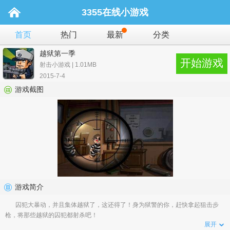
3355在线小游戏
首页
热门
最新
分类
越狱第一季
开始游戏
射击小游戏 | 1.01MB
2015-7-4
游戏截图
游戏简介
囚犯大暴动，并且集体越狱了，这还得了！身为狱警的你，赶快拿起狙击步
枪，将那些越狱的囚犯都射杀吧！
展开