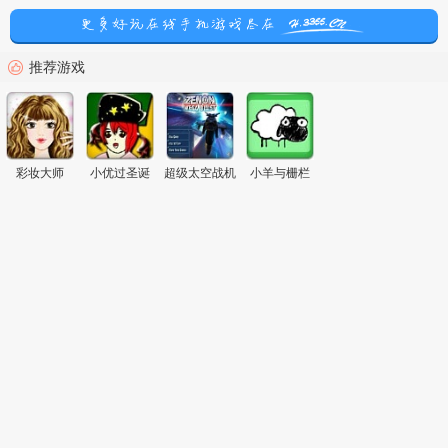
推荐游戏
彩妆大师
小优过圣诞
超级太空战机
小羊与栅栏