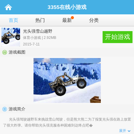
3355在线小游戏
首页
热门
最新
分类
光头强雪山越野
开始游戏
体育小游戏 | 2.92MB
2015-7-11
游戏截图
游戏简介
光头强驾驶越野车来挑战雪山驾驶，但是熊大熊二为了报复光头强在路上放置
了很大炸弹。请你帮助光头强克服各种困难到达终点吧�
展开