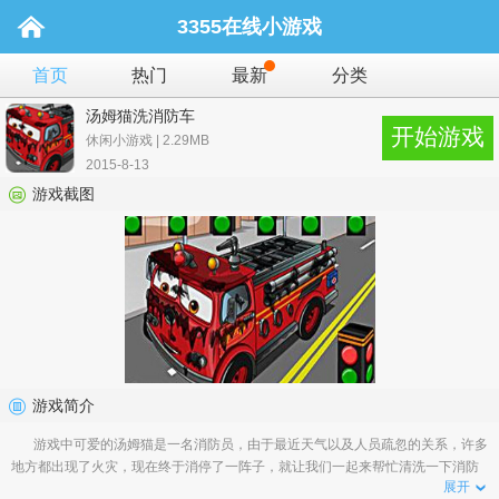
3355在线小游戏
首页
热门
最新
分类
汤姆猫洗消防车
开始游戏
休闲小游戏 | 2.29MB
2015-8-13
游戏截图
游戏简介
游戏中可爱的汤姆猫是一名消防员，由于最近天气以及人员疏忽的关系，许多
地方都出现了火灾，现在终于消停了一阵子，就让我们一起来帮忙清洗一下消防
展开
车吧！帮汤姆猫清...