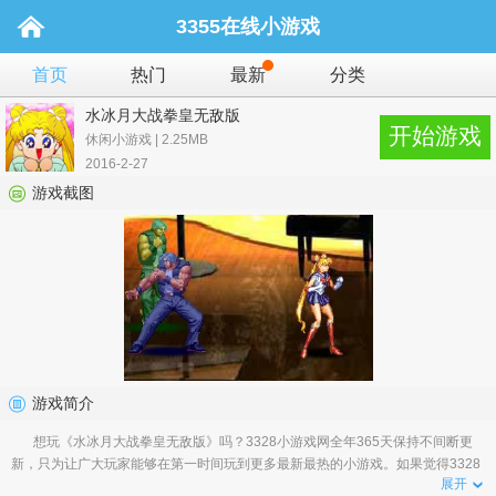
3355在线小游戏
首页
热门
最新
分类
水冰月大战拳皇无敌版
开始游戏
休闲小游戏 | 2.25MB
2016-2-27
游戏截图
游戏简介
想玩《水冰月大战拳皇无敌版》吗？3328小游戏网全年365天保持不间断更
新，只为让广大玩家能够在第一时间玩到更多最新最热的小游戏。如果觉得3328
展开
小游戏不错，请告诉您身边的朋友就是对我们最大的支持！