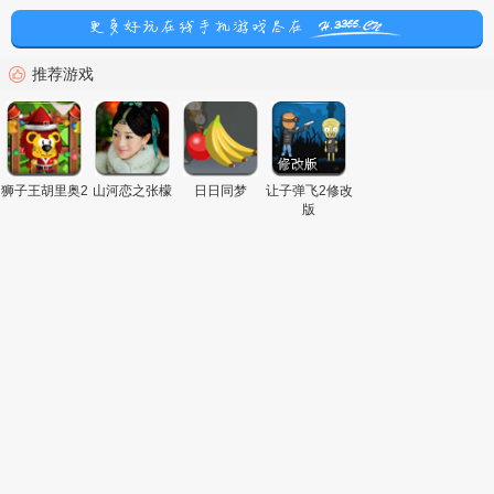
推荐游戏
狮子王胡里奥2
山河恋之张檬
日日同梦
让子弹飞2修改
版