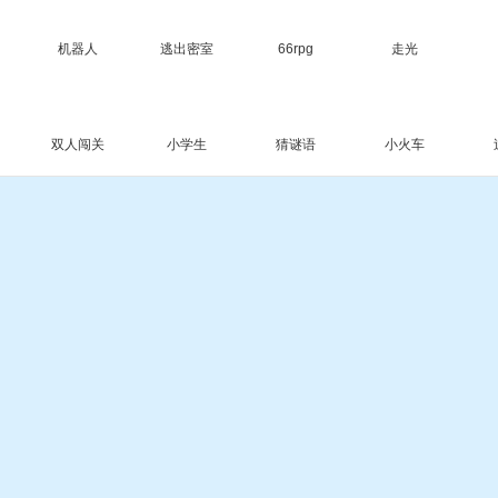
机器人
逃出密室
66rpg
走光
双人闯关
小学生
猜谜语
小火车