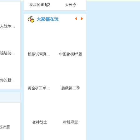
泰坦的崛起2
大长今
大家都在玩
机器人战争时代
霸气蝙蝠侠拼图
模拟试驾真实停车
中国象棋h5版
谁是你的新舍友？
黄金矿工单人版
越狱第二季
变种战士
树蛙寻宝
脱衣服