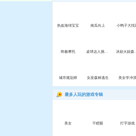
热血海绵宝宝
南瓜向上
小鸭子大找
终极摩托
桌球达人挑战赛
冰娃火娃
城市规划师
女巫森林逃生
美女学冲
最多人玩的游戏专辑
美女
干瞪眼
打字游戏