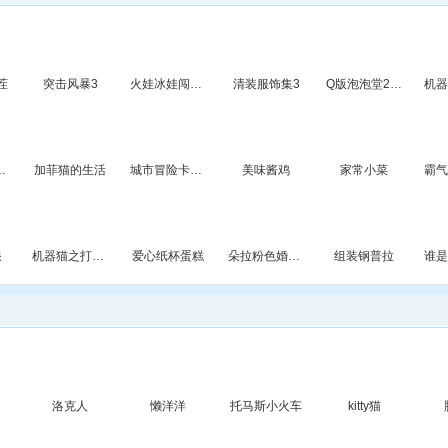
茬
突击风暴3
火娃冰娃闯关2无敌版
清装服饰集3
Q版泡泡堂2中文版
森林能量
加菲猫的生活
城市冒险卡车2
美味酱鸡
家常小菜
浪
机器猫之打字游戏
爱心纸杯蛋糕
朵拉粉色婚礼布置
组装钢普拉
洛克人
懒洋洋
托马斯小火车
kitty猫