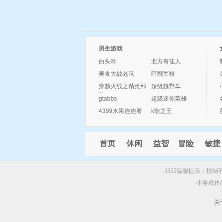
男生游戏
白头吟
北方有佳人
美食大战老鼠
暗翻军棋
穿越火线之精英部
超级越野车
队
gtabbs
超级迷你英雄
4399水果连连看
k歌之王
首页
休闲
益智
冒险
敏捷
3355温馨提示：抵
小游戏作
关