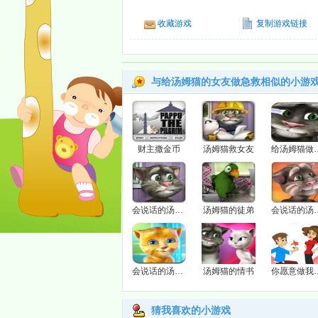
收藏游戏
复制游戏链接
与给汤姆猫的女友做急救相似的小游
财主撒金币
汤姆猫救女友
给汤姆猫
会说话的汤姆猫2完整版
汤姆猫的徒弟
会说话的
会说话的汤姆猫的儿子
汤姆猫的情书
你愿意做我
猜我喜欢的小游戏