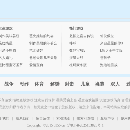
女生游戏
热门游戏
制作美味姜饼
芭比娃娃的约会
魁拔之蛮吉传说
仙侠傲世
朵拉摘星
制作美丽的菲菲公
棒球
来自星星的你3
主
可爱小熊猫
芭比娃娃
数码宝贝5
k歌之王中文版
名人婚礼
爸爸去哪儿天天酷
潜艇大战
雪孩子
跑
芭比甜蜜万圣节
爱情宝典
祖玛豪华版
泡泡地雷战
战争
动作
体育
解谜
射击
儿童
换装
双人
制不良游戏 拒绝盗版游戏 注意自我保护 谨防受骗上当 适度游戏益脑 沉迷游戏伤身 合理
品版权归原作者享有，如无意之中侵犯了您的版权，请您来信告知，本网站将应您的
于我们
|
联系我们
|
留言反馈
|
索引地图
|
按索引查找
|
版权声明
|
使用
Copyright ©2015 3355.cn 沪ICP备2025133825号-1