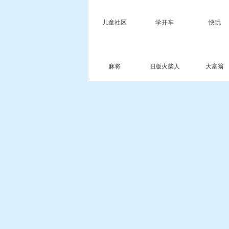
儿童社区
学开车
快玩
麻将
旧版火柴人
大富翁