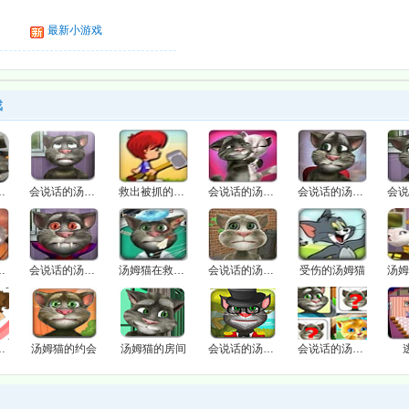
最新小游戏
戏
做眼睛护理
会说话的汤姆猫2
救出被抓的女友
会说话的汤姆猫过情人节
会说话的汤姆猫3
汤姆猫4
会说话的汤姆猫万圣节版
汤姆猫在救护车上
会说话的汤姆猫
受伤的汤姆猫
的女朋友吗？
汤姆猫的约会
汤姆猫的房间
会说话的汤姆猫换装
会说话的汤姆猫翻翻看看