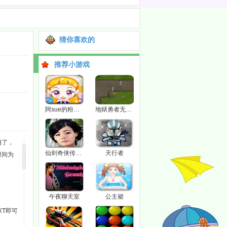
猜你喜欢的
推荐小游戏
阿sue的粉色医院
地狱勇者无敌版
倒了，
仙剑奇侠传三之千年缘
天行者
时间为
午夜聊天室
公主裙
XT即可