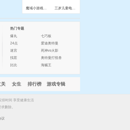
魔域小游戏幻兽
三岁儿童电脑小游戏
热门专题
爆丸
七巧板
24点
爱迪奥特曼
迷宫
死神vs火影
找茬
奥特曼打怪兽
比比
海贼王
过关
女生
排行榜
游戏专辑
安排时间 享受健康生活
要求删除。
协议