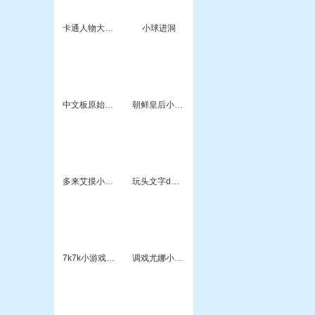
卡通人物大乱斗
小球进洞
中文板原始人守成小游戏
朝鲜皇后小游戏
多来艾摸小游戏
玩头文字d小游戏
7k7k小游戏神庙
调戏尤娜小游戏变态版