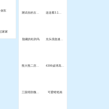
倒车
测试你的古代名字
连连看3.1原版
过家家
隐藏的杜鹃鸟
光头强急速飞车
熊大熊二历险记
4399桌球高手积分版
三国塔防魏传无敌版
可爱蜡笔画