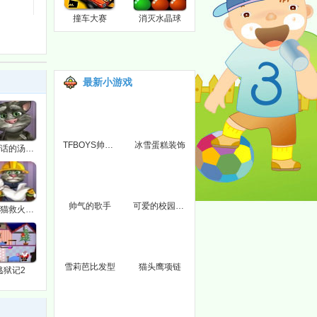
撞车大赛
消灭水晶球
最新小游戏
TFBOYS帅气装扮
冰雪蛋糕装饰
会说话的汤姆猫高清版
帅气的歌手
可爱的校园新生
汤姆猫救火队员
雪莉芭比发型
猫头鹰项链
逃狱记2