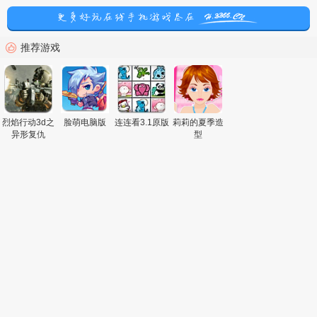
推荐游戏
烈焰行动3d之
脸萌电脑版
连连看3.1原版
莉莉的夏季造
异形复仇
型