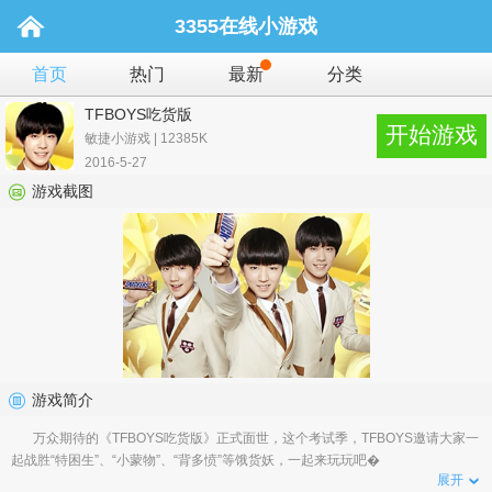
3355在线小游戏
首页
热门
最新
分类
TFBOYS吃货版
开始游戏
敏捷小游戏 | 12385K
2016-5-27
游戏截图
游戏简介
万众期待的《TFBOYS吃货版》正式面世，这个考试季，TFBOYS邀请大家一
起战胜“特困生”、“小蒙物”、“背多愤”等饿货妖，一起来玩玩吧�
展开