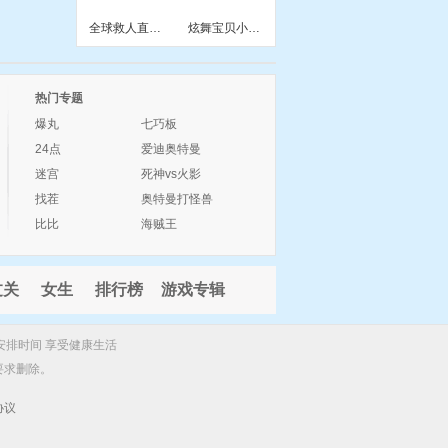
全球救人直升机小游戏
炫舞宝贝小游戏
热门专题
爆丸
七巧板
24点
爱迪奥特曼
迷宫
死神vs火影
找茬
奥特曼打怪兽
比比
海贼王
过关
女生
排行榜
游戏专辑
安排时间 享受健康生活
要求删除。
协议