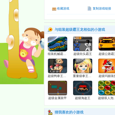
收藏游戏
复制游戏链接
与组装超级霸王龙相似的小游戏
组装机械霸王龙
超级街头霸王
超级公路霸
超级鸭拳王无敌版
重量级拳王争霸赛
超级玛丽装
超级金属装甲
超级海盗王
超级双
猜我喜欢的小游戏