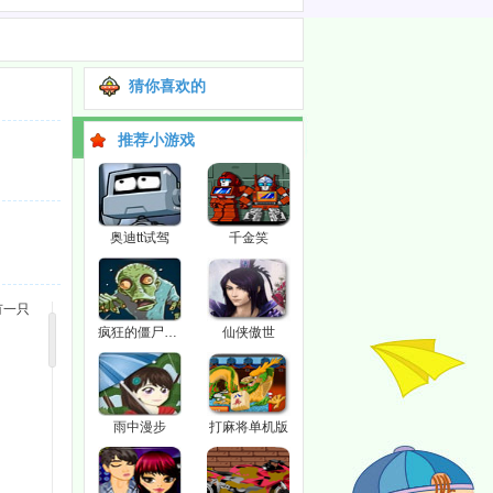
猜你喜欢的
推荐小游戏
奥迪tt试驾
千金笑
有一只
疯狂的僵尸军团
仙侠傲世
雨中漫步
打麻将单机版