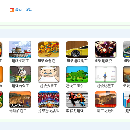
最新小游戏
王
超级海霸王
组装金色霸龙机器人
组装超级跑车
组装超级变形金刚
组
扮
超级钓鱼王
超级大胃王
恐龙王座争霸战
超级踢毽王
人泡泡龙
觉醒的霸王龙无敌版
超级恐龙战队
双截龙超级玛丽版
霸王龙跑酷
超