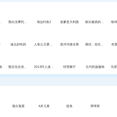
魔法药
熊出没摩托大奖赛
海边钓鱼2
老爹意大利面
救出被抓的女友
作
做点好吃的
人鱼公主要约会
喜洋洋接水果
测试：你生命的颜色是什么
布
吻
憨豆先生坐飞机
2013吓人迷宫8
经营舞厅
古代民族服饰
逃出鬼屋
4岁儿童
捉鱼
弹球类