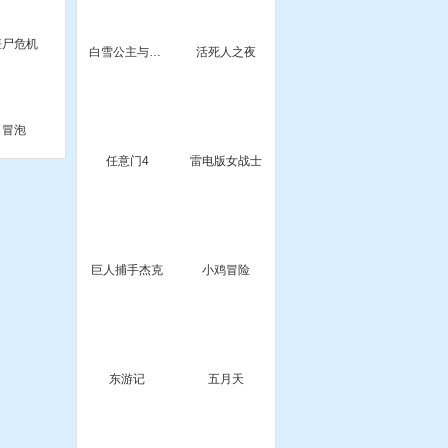
僵尸危机
白雪公主与七个小矮人
活死人之夜
冒泡
任意门4
雷电版女战士
巨人捕手杰克
小鸡冒险
东游记
五月天