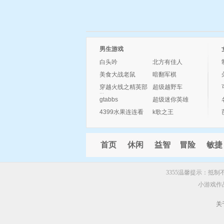
男生游戏
白头吟
北方有佳人
美食大战老鼠
暗翻军棋
穿越火线之精英部
超级越野车
队
gtabbs
超级迷你英雄
4399水果连连看
k歌之王
首页
休闲
益智
冒险
敏捷
3355温馨提示：抵
小游戏作
关