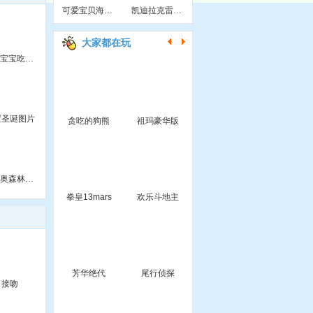
可爱宝贝海盗装扮
凯迪拉克雷德拼图
大家都在玩
海绵宝宝吃大餐
置圣诞图片
贪吃的狗熊
祖玛豪华版
马里奥森林冒险
拳皇13mars
欢乐斗地主
芳华绝代
尾行侦探
接吻