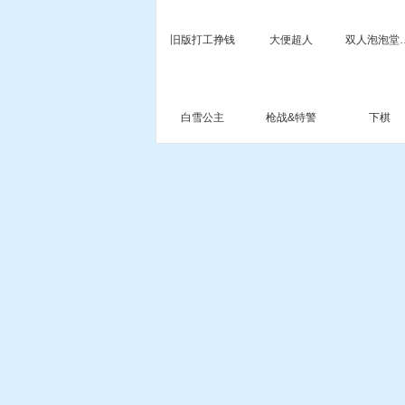
旧版打工挣钱
大便超人
双人泡泡
白雪公主
枪战&特警
下棋