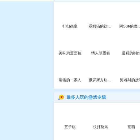
打扫画室
汤姆猫的饮料实验室
阿Sue的
美味鸡蛋面包
情人节蛋糕
蛋糕的制
滑雪的一家人
俄罗斯方块挑战赛
海难时的接
最多人玩的游戏专辑
五子棋
快打旋风
画画