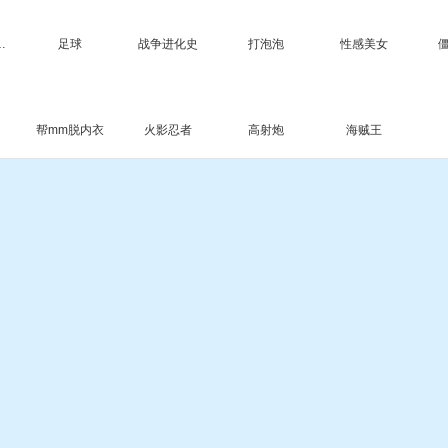
堂3升级版
足球
战争进化史
打泡泡
性感美女
帮mm脱内衣
火影忍者
高射炮
海贼王