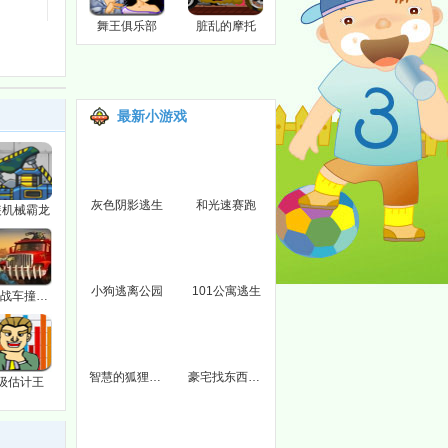
舞王俱乐部
脏乱的摩托
最新小游戏
灰色阴影逃生
和光速赛跑
装机械霸龙
小狗逃离公园
101公寓逃生
组装战车撞僵尸2012升级变态版
智慧的狐狸逃生
豪宅找东西之眼力测试
级估计王