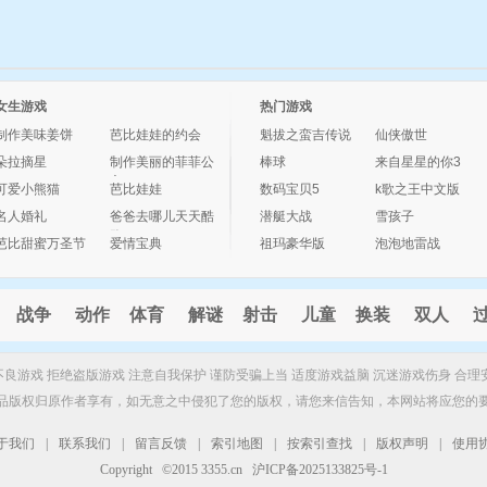
女生游戏
热门游戏
制作美味姜饼
芭比娃娃的约会
魁拔之蛮吉传说
仙侠傲世
朵拉摘星
制作美丽的菲菲公
棒球
来自星星的你3
主
可爱小熊猫
芭比娃娃
数码宝贝5
k歌之王中文版
名人婚礼
爸爸去哪儿天天酷
潜艇大战
雪孩子
跑
芭比甜蜜万圣节
爱情宝典
祖玛豪华版
泡泡地雷战
战争
动作
体育
解谜
射击
儿童
换装
双人
制不良游戏 拒绝盗版游戏 注意自我保护 谨防受骗上当 适度游戏益脑 沉迷游戏伤身 合理
品版权归原作者享有，如无意之中侵犯了您的版权，请您来信告知，本网站将应您的
于我们
|
联系我们
|
留言反馈
|
索引地图
|
按索引查找
|
版权声明
|
使用
Copyright ©2015 3355.cn 沪ICP备2025133825号-1