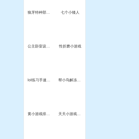
狼牙特种部队2
七个小矮人
公主卧室设计师小游戏
性折磨小游戏
lol练习手速小游戏
帮小鸟解冻3小游戏
黄小游戏排行榜
天天小游戏大美女