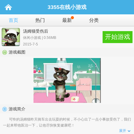
3355在线小游戏
首页
热门
最新
分类
汤姆猫受伤后
开始游戏
休闲小游戏 | 0.56MB
2015-7-5
游戏截图
游戏简介
可怜的汤姆猫昨天骑车出去玩耍的时候，不小心出了一点小事故受伤了，我们
一起来帮他医治一下，让他尽快恢复健康吧！
展开